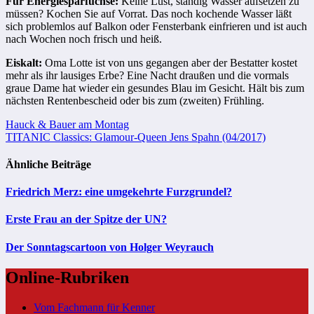
Für Energiesparfüchse:
Keine Lust, ständig Wasser aufsetzen zu
müssen? Kochen Sie auf Vorrat. Das noch kochende Wasser läßt
sich problemlos auf Balkon oder Fensterbank einfrieren und ist auch
nach Wochen noch frisch und heiß.
Eiskalt:
Oma Lotte ist von uns gegangen aber der Bestatter kostet
mehr als ihr lausiges Erbe? Eine Nacht draußen und die vormals
graue Dame hat wieder ein gesundes Blau im Gesicht. Hält bis zum
nächsten Rentenbescheid oder bis zum (zweiten) Frühling.
Beitragsnavigation
Hauck & Bauer am Montag
TITANIC Classics: Glamour-Queen Jens Spahn (04/2017)
Ähnliche Beiträge
Friedrich Merz: eine umgekehrte Furzgrundel?
Erste Frau an der Spitze der UN?
Der Sonntagscartoon von Holger Weyrauch
Online-Rubriken
Vom Fachmann für Kenner