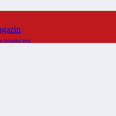
agazin
 Heftartikel lesen.