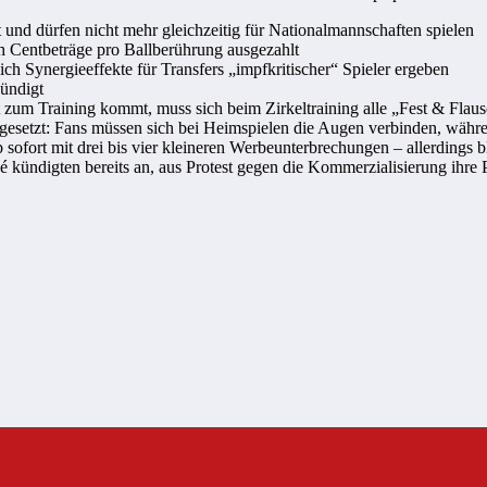
 und dürfen nicht mehr gleichzeitig für Nationalmannschaften spielen
ch Centbeträge pro Ballberührung ausgezahlt
ich Synergieeffekte für Transfers „impfkritischer“ Spieler ergeben
ekündigt
ät zum Training kommt, muss sich beim Zirkeltraining alle „Fest & Flau
mgesetzt: Fans müssen sich bei Heimspielen die Augen verbinden, wäh
fort mit drei bis vier kleineren Werbeunterbrechungen – allerdings bl
é kündigten bereits an, aus Protest gegen die Kommerzialisierung ihr