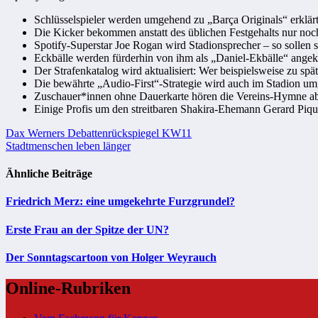
Schlüsselspieler werden umgehend zu „Barça Originals“ erklärt
Die Kicker bekommen anstatt des üblichen Festgehalts nur no
Spotify-Superstar Joe Rogan wird Stadionsprecher – so sollen s
Eckbälle werden fürderhin von ihm als „Daniel-Ekbälle“ ang
Der Strafenkatalog wird aktualisiert: Wer beispielsweise zu sp
Die bewährte „Audio-First“-Strategie wird auch im Stadion u
Zuschauer*innen ohne Dauerkarte hören die Vereins-Hymne ab so
Einige Profis um den streitbaren Shakira-Ehemann Gerard Piqu
Beitragsnavigation
Dax Werners Debattenrückspiegel KW11
Stadtmenschen leben länger
Ähnliche Beiträge
Friedrich Merz: eine umgekehrte Furzgrundel?
Erste Frau an der Spitze der UN?
Der Sonntagscartoon von Holger Weyrauch
Online-Rubriken