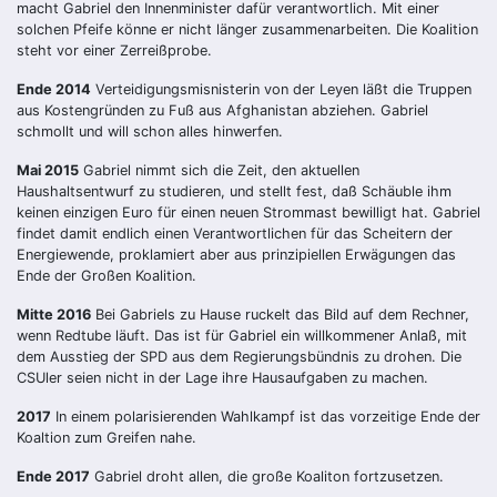
macht Gabriel den Innenminister dafür verantwortlich. Mit einer
solchen Pfeife könne er nicht länger zusammenarbeiten. Die Koalition
steht vor einer Zerreißprobe.
Ende 2014
Verteidigungsmisnisterin von der Leyen läßt die Truppen
aus Kostengründen zu Fuß aus Afghanistan abziehen. Gabriel
schmollt und will schon alles hinwerfen.
Mai 2015
Gabriel nimmt sich die Zeit, den aktuellen
Haushaltsentwurf zu studieren, und stellt fest, daß Schäuble ihm
keinen einzigen Euro für einen neuen Strommast bewilligt hat. Gabriel
findet damit endlich einen Verantwortlichen für das Scheitern der
Energiewende, proklamiert aber aus prinzipiellen Erwägungen das
Ende der Großen Koalition.
Mitte 2016
Bei Gabriels zu Hause ruckelt das Bild auf dem Rechner,
wenn Redtube läuft. Das ist für Gabriel ein willkommener Anlaß, mit
dem Ausstieg der SPD aus dem Regierungsbündnis zu drohen. Die
CSUler seien nicht in der Lage ihre Hausaufgaben zu machen.
2017
In einem polarisierenden Wahlkampf ist das vorzeitige Ende der
Koaltion zum Greifen nahe.
Ende 2017
Gabriel droht allen, die große Koaliton fortzusetzen.