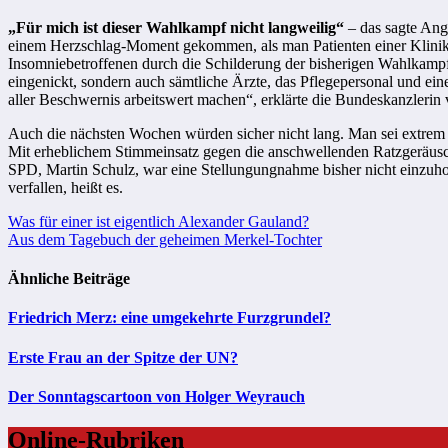
„Für mich ist dieser Wahlkampf nicht langweilig“
– das sagte Ange
einem Herzschlag-Moment gekommen, als man Patienten einer Klinik f
Insomniebetroffenen durch die Schilderung der bisherigen Wahlkamp
eingenickt, sondern auch sämtliche Ärzte, das Pflegepersonal und ein
aller Beschwernis arbeitswert machen“, erklärte die Bundeskanzlerin
Auch die nächsten Wochen würden sicher nicht lang. Man sei extrem 
Mit erheblichem Stimmeinsatz gegen die anschwellenden Ratzgeräusc
SPD, Martin Schulz, war eine Stellungungnahme bisher nicht einzuhole
verfallen, heißt es.
Beitragsnavigation
Was für einer ist eigentlich Alexander Gauland?
Aus dem Tagebuch der geheimen Merkel-Tochter
Ähnliche Beiträge
Friedrich Merz: eine umgekehrte Furzgrundel?
Erste Frau an der Spitze der UN?
Der Sonntagscartoon von Holger Weyrauch
Online-Rubriken