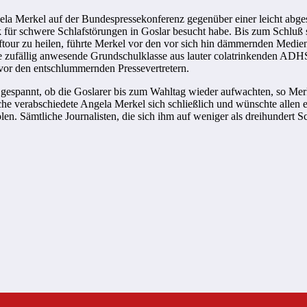
la Merkel auf der Bundespressekonferenz gegenüber einer leicht abges
ür schwere Schlafstörungen in Goslar besucht habe. Bis zum Schluß sei
ftour zu heilen, führte Merkel vor den vor sich hin dämmernden Medi
e zufällig anwesende Grundschulklasse aus lauter colatrinkenden ADHS-
 vor den entschlummernden Pressevertretern.
gespannt, ob die Goslarer bis zum Wahltag wieder aufwachten, so Mer
he verabschiedete Angela Merkel sich schließlich und wünschte allen
n. Sämtliche Journalisten, die sich ihm auf weniger als dreihundert Sc