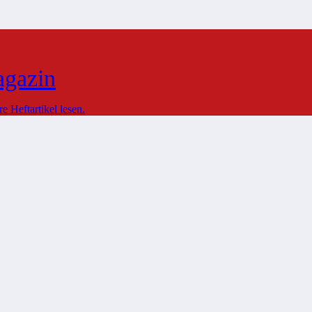
agazin
 Heftartikel lesen.