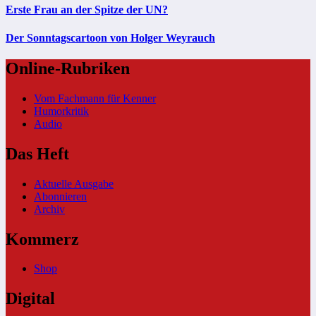
Erste Frau an der Spitze der UN?
Der Sonntagscartoon von Holger Weyrauch
Online-Rubriken
Vom Fachmann für Kenner
Humorkritik
Audio
Das Heft
Aktuelle Ausgabe
Abonnieren
Archiv
Kommerz
Shop
Digital