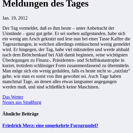
Meldungen des Tages
Jan. 19, 2012
Der Tag vermeldet, daß es ihm heute – unter Anbetracht der
Umstände – ganz gut gehe. Er sei soeben aufgestanden, habe sich
ein wenig am Arsch gekratzt und lese nun bei einer Tasse Kaffee die
Tageszeitungen, in welchen allerdings enttäuschend wenig gemeldet
wird. Er hingegen, der Tag, habe viel mitzuteilen und werde alsbald
nach dem Brötchenkauf bei Aldi damit beginnen, seine wichtigsten
Überlegungen zu Finanz-, Präsidenten- und Schiffskatastrophe in
kurzer, trotzdem schlüssiger Form zusammenfassend zu übermitteln.
Man möge sich ein wenig gedulden, falls es heute nicht so „ratzfatz“
gehe, wie man es sonst von ihm gewohnt sei. Auch Tage haben
manchmal Tage, an denen alles etwas langsamer angegangen
werden muß, und sind schließlich keine Maschinen.
Beitragsnavigation
Das Wetter
Neues aus Straßburg
Ähnliche Beiträge
Friedrich Merz: eine umgekehrte Furzgrundel?