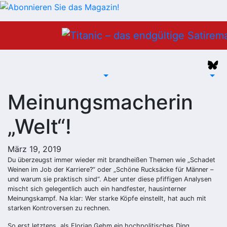
Zum
Inhalt
springen
Meinungsmacherin
„Welt“!
März 19, 2019
Du überzeugst immer wieder mit brandheißen Themen wie „Schadet
Weinen im Job der Karriere?“ oder „Schöne Rucksäcke für Männer –
und warum sie praktisch sind“. Aber unter diese pfiffigen Analysen
mischt sich gelegentlich auch ein handfester, hausinterner
Meinungskampf. Na klar: Wer starke Köpfe einstellt, hat auch mit
starken Kontroversen zu rechnen.
So erst letztens, als Florian Gehm ein hochpolitisches Ding