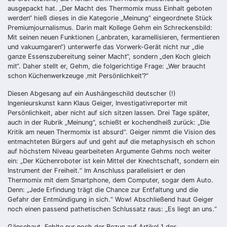
ausgepackt hat. „Der Macht des Thermomix muss Einhalt geboten
werden“ hieß dieses in die Kategorie „Meinung“ eingeordnete Stück
Premiumjournalismus. Darin malt Kollege Gehm ein Schreckensbild:
Mit seinen neuen Funktionen („anbraten, karamellisieren, fermentieren
und vakuumgaren“) unterwerfe das Vorwerk-Gerät nicht nur „die
ganze Essenszubereitung seiner Macht“, sondern „den Koch gleich
mit“. Daher stellt er, Gehm, die folgerichtige Frage: „Wer braucht
schon Küchenwerkzeuge ‚mit Persönlichkeit’?“
Diesen Abgesang auf ein Aushängeschild deutscher (!)
Ingenieurskunst kann Klaus Geiger, Investigativreporter mit
Persönlichkeit, aber nicht auf sich sitzen lassen. Drei Tage später,
auch in der Rubrik „Meinung“, schießt er kochendheiß zurück: „Die
Kritik am neuen Thermomix ist absurd“. Geiger nimmt die Vision des
entmachteten Bürgers auf und geht auf die metaphysisch eh schon
auf höchstem Niveau gearbeiteten Argumente Gehms noch weiter
ein: „Der Küchenroboter ist kein Mittel der Knechtschaft, sondern ein
Instrument der Freiheit.“ Im Anschluss parallelisiert er den
Thermomix mit dem Smartphone, dem Computer, sogar dem Auto.
Denn: „Jede Erfindung trägt die Chance zur Entfaltung und die
Gefahr der Entmündigung in sich.“ Wow! Abschließend haut Geiger
noch einen passend pathetischen Schlussatz raus: „Es liegt an uns.“
Gänsehaut. Fehlte nur noch der Bezug auf Artikel 1 des