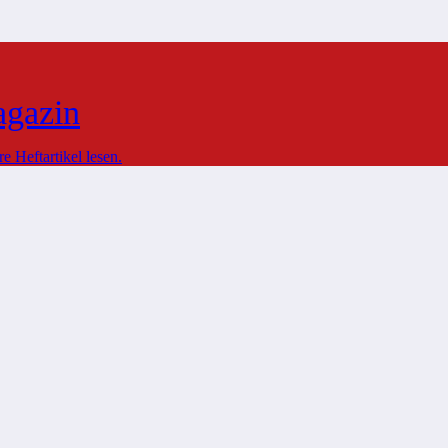
agazin
 Heftartikel lesen.