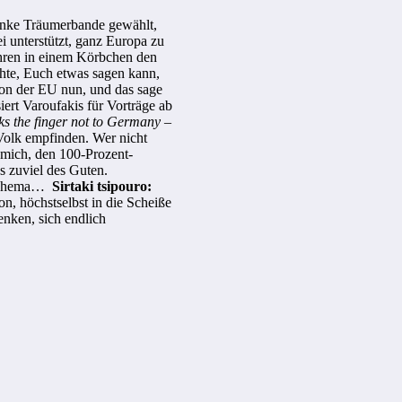
linke Träumerbande gewählt,
i unterstützt, ganz Europa zu
ahren in einem Körbchen den
chte, Euch etwas sagen kann,
on der EU nun, und das sage
iert Varoufakis für Vorträge ab
ks the finger not to Germany –
Volk empfinden. Wer nicht
e mich, den 100-Prozent-
s zuviel des Guten.
es Thema…
Sirtaki tsipouro:
n, höchstselbst in die Scheiße
denken, sich endlich