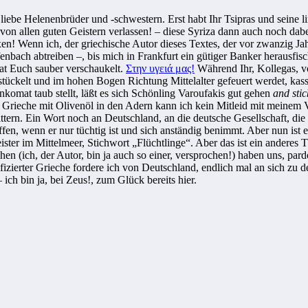
 liebe Helenenbrüder und -schwestern. Erst habt Ihr Tsipras und seine 
on allen guten Geistern verlassen! – diese Syriza dann auch noch dabe
oxen! Wenn ich, der griechische Autor dieses Textes, der vor zwanzig J
enbach abtreiben –, bis mich in Frankfurt ein gütiger Banker herausfis
hat Euch sauber verschaukelt.
Στην υγειά μας!
Während Ihr, Kollegas, v
stückelt und im hohen Bogen Richtung Mittelalter gefeuert werdet, kass
komat taub stellt, läßt es sich Schönling Varoufakis gut gehen
and stic
 Grieche mit Olivenöl in den Adern kann ich kein Mitleid mit meinem 
wittern. Ein Wort noch an Deutschland, an die deutsche Gesellschaft, di
fen, wenn er nur tüchtig ist und sich anständig benimmt. Aber nun ist e
ster im Mittelmeer, Stichwort „Flüchtlinge“. Aber das ist ein ander
n (ich, der Autor, bin ja auch so einer, versprochen!) haben uns, pardo
tifizierter Grieche fordere ich von Deutschland, endlich mal an sich zu 
ch bin ja, bei Zeus!, zum Glück bereits hier.