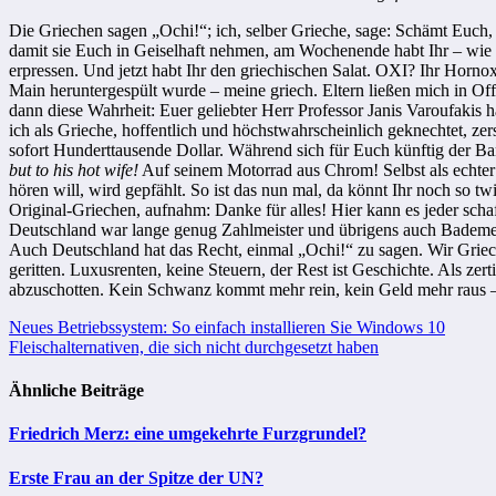
Die Griechen sagen „Ochi!“; ich, selber Grieche, sage: Schämt Euch,
damit sie Euch in Geiselhaft nehmen, am Wochenende habt Ihr – wie v
erpressen. Und jetzt habt Ihr den griechischen Salat. OXI? Ihr Horn
Main heruntergespült wurde – meine griech. Eltern ließen mich in Off
dann diese Wahrheit: Euer geliebter Herr Professor Janis Varoufakis 
ich als Grieche, hoffentlich und höchstwahrscheinlich geknechtet, zer
sofort Hunderttausende Dollar. Während sich für Euch künftig der Ban
but to his hot wife!
Auf seinem Motorrad aus Chrom! Selbst als echter
hören will, wird gepfählt. So ist das nun mal, da könnt Ihr noch so t
Original-Griechen, aufnahm: Danke für alles! Hier kann es jeder schaf
Deutschland war lange genug Zahlmeister und übrigens auch Bademei
Auch Deutschland hat das Recht, einmal „Ochi!“ zu sagen. Wir Grieche
geritten. Luxusrenten, keine Steuern, der Rest ist Geschichte. Als zer
abzuschotten. Kein Schwanz kommt mehr rein, kein Geld mehr raus – i
Beitragsnavigation
Neues Betriebssystem: So einfach installieren Sie Windows 10
Fleischalternativen, die sich nicht durchgesetzt haben
Ähnliche Beiträge
Friedrich Merz: eine umgekehrte Furzgrundel?
Erste Frau an der Spitze der UN?