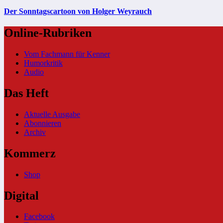
Der Sonntagscartoon von Holger Weyrauch
Online-Rubriken
Vom Fachmann für Kenner
Humorkritik
Audio
Das Heft
Aktuelle Ausgabe
Abonnieren
Archiv
Kommerz
Shop
Digital
Facebook