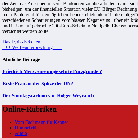
der Zeit, das Aussehen unserer Banknoten zu überarbeiten, damit sie f
bisherigen, um der finanziellen Situation vieler EU-Bürger Rechnung 
mehr Papiergeld für den täglichen Lebensmitteleinkauf in den mitgefü
verschiedenen Schattierungen vom blassen Negativzins-, über ein kräf
und in Umlauf gebrachte 200-Euro-Schein in Neidgelb. Ebenso herrscht
verzichtet werden sollte.
Beitragsnavigation
Das Lyrik-Eckchen
+++ Werbeunterbrechung +++
Ähnliche Beiträge
Friedrich Merz: eine umgekehrte Furzgrundel?
Erste Frau an der Spitze der UN?
Der Sonntagscartoon von Holger Weyrauch
Online-Rubriken
Vom Fachmann für Kenner
Humorkritik
Audio