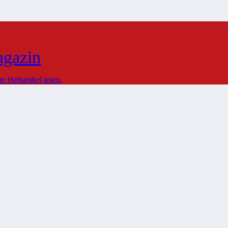
agazin
 Heftartikel lesen.