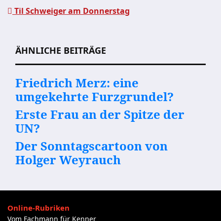
Beitragsnavigation
Til Schweiger am Donnerstag
ÄHNLICHE BEITRÄGE
Friedrich Merz: eine
umgekehrte Furzgrundel?
Erste Frau an der Spitze der
UN?
Der Sonntagscartoon von
Holger Weyrauch
Online-Rubriken
Vom Fachmann für Kenner