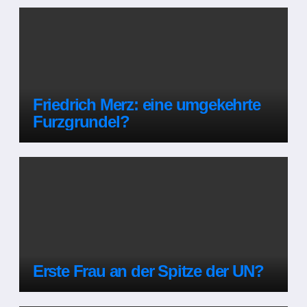
Friedrich Merz: eine umgekehrte
Furzgrundel?
Erste Frau an der Spitze der UN?