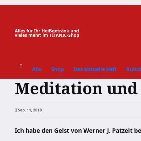
Zum
Inhalt
springen
Alles für Ihr Heißgetränk und
vieles mehr: im TITANIC-Shop
Abo
Shop
Das aktuelle Heft
Rubri
Meditation und
Sep. 11, 2018
Ich habe den Geist von Werner J. Patzelt b