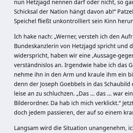
nun Hetzjagd nennen darf oder nicht, so gan
Schicksal der Nation hängt davon ab!“ Patzelt
Speichel fließt unkontrolliert sein Kinn heru
Ich hake nach: „Werner, versteh ich den Aufru
Bundeskanzlerin von Hetzjagd spricht und 
widerspricht, haben wir eine ‚Aussage-gegen-
verständnislos an. Irgendwie habe ich das Ge
nehme ihn in den Arm und kraule ihm ein bi
denn der Joseph Goebbels in das Schaubild d
leise an zu schluchzen. „Das … das … war ei
Bilderordner. Da hab ich mich verklickt.“ Jetz
doch jedem passieren, der auf so einem kra
Langsam wird die Situation unangenehm, ich