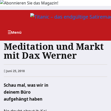
Zum
Inhalt
springen
Meditation und Markt
mit Dax Werner
Juni 25, 2018
Schau mal, was wir in
deinem Büro
aufgehängt haben
No doubt about it: Kai