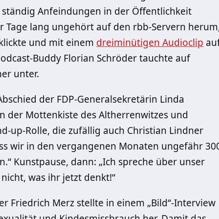
 ständig Anfeindungen in der Öffentlichkeit
aar Tage lang ungehört auf den rbb-Servern herum
nklickte und mit einem
dreiminütigen Audioclip
au
Podcast-Buddy Florian Schröder tauchte auf
er unter.
 Abschied der FDP-Generalsekretärin Linda
n der Mottenkiste des Altherrenwitzes und
d-up-Rolle, die zufällig auch Christian Lindner
dass wir in den vergangenen Monaten ungefähr 30
“ Kunstpause, dann: „Ich spreche über unser
nicht, was ihr jetzt denkt!“
er Friedrich Merz stellte in einem „Bild“-Interview
alität und Kindesmissbrauch her. Damit das