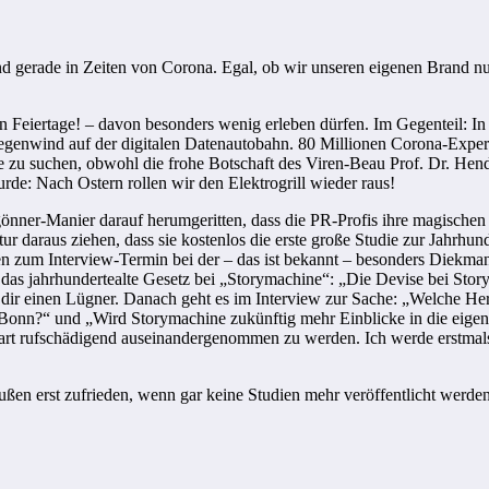
nd gerade in Zeiten von Corona. Egal, ob wir unseren eigenen Brand nu
hen Feiertage! – davon besonders wenig erleben dürfen. Im Gegenteil: In
genwind auf der digitalen Datenautobahn. 80 Millionen Corona-Exper
pe zu suchen, obwohl die frohe Botschaft des Viren-Beau Prof. Dr. He
rde: Nach Ostern rollen wir den Elektrogrill wieder raus!
önner-Manier darauf herumgeritten, dass die PR-Profis ihre magischen I
ur daraus ziehen, dass sie kostenlos die erste große Studie zur Jahrhun
 zum Interview-Termin bei der – das ist bekannt – besonders Diekmann
das jahrhundertealte Gesetz bei „Storymachine“: „Die Devise bei Story
e dir einen Lügner. Danach geht es im Interview zur Sache: „Welche H
Bonn?“ und „Wird Storymachine zukünftig mehr Einblicke in die eigene 
rart rufschädigend auseinandergenommen zu werden. Ich werde erstmals
ußen erst zufrieden, wenn gar keine Studien mehr veröffentlicht werden.