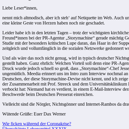
Liebe Leser*innen,
nennt mich altmodisch, aber ich steh‘ auf Netiquette im Web. Auch u
eine kleine Geste von Herzen haben noch nie geschadet.
Leider habe ich in den letzten Tagen – trotz der wichtigsten kirchlic
Freund*innen bei der PR-Agentur „Storymachine“ gerade mächtig Ge
Studie mit der besonders kritischen Lupe daran, das Haar in der Sup
zeitgleich und vollumfänglich in die sozialen Netzwerke gedonnert wu
Und als wäre das noch nicht genug, wird in typisch deutscher Nichtsg
gestellt haben. Ganz ehrlich: Welchen Vorteil soll denn eine PR-Agent
Druck wurde jedoch schnell so groß, dass „Storymachine“-Chef Jessen
ungemütlich. Meedia erinnert uns im Intro zum Interview nochmal an 
Deutschen, der diese Storymachine-Devise nicht kennt, und ich zeig
der Zusammenarbeit mit Prof. Streeck und dem Universitätsklinikum 
verbockt hat: Niemand hat es verdient, in einem E-Mail-Interview de
Beschwerde beim Deutschen Presserat einreichen.
Vielleicht sind die Nörgler, Nichtsgönner und Internet-Rambos da dra
Wütende Grüße: Euer Dax Werner
Beitragsnavigation
Wie ficken während der Coronakrise?
Überschätzte Lebensmittel XXXIX