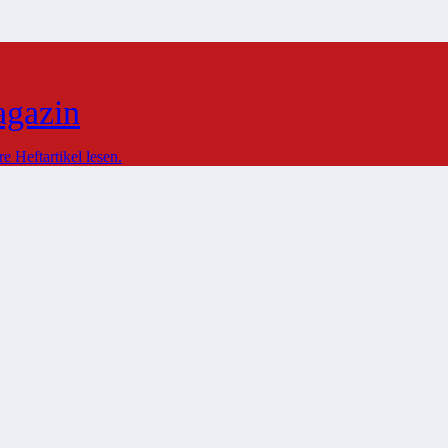
agazin
 Heftartikel lesen.