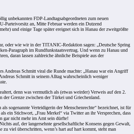
 völlig unbekannten FDP-Landtagsabgeordneten zum neuen
-Parteivorsitz an, Mitte Februar werden ein Dutzend
ehr) und einige Tage später ereignet sich in Hanau der zweitgrößte
n war, oder wie wir in der TITANIC-Redaktion sagen: „Deutsche Spring
Jecken-Paragraph im Rundfunkstaatsvertrag. Und wenn zu Hanau und
hren, daran lassen zahlreiche ähnliche Beispiele aus der
rs Andreas Schmitt viral die Runde machte: „Hanau war ein Angriff
 Andreas Schmitt in seinem Alltag wahrscheinlich weniger
ste.
altert, denn was vermutlich als (etwas weirder) Verweis auf den 2.
 an der Grenze zwischen der Türkei und Griechenland.
als sogenannte Verteidigerin der Menschenrechte“ bezeichnet, ist für
s ein Stichwort, „Frau Merkel“ via Twitter an ihr Versprechen, dass
n gar nicht mehr im Amt sein dürfte!
Nichts auf, der langersehnte gesellschaftliche Konsens gegen Gewalt,
zu viel überschritten, wenn’s hart auf hart kommt, steht man