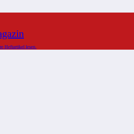
agazin
 Heftartikel lesen.