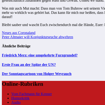
gesellschaftlich zusammen gegen Hass und Gewalt. United we stand.
Was mir auch Mut macht: Dass man von Tom Buhrow seit seinem Vide
mehr so wirklich was gehört hat. Das kann für mich nur heißen, dass
darauf!
Bleibt sauber und wascht Euch zwischendurch mal die Hände, Euer
Beitragsnavigation
Neues aus Coronaland
Peter Altmaier will Konjunkturseuche abwehren
Ähnliche Beiträge
Friedrich Merz: eine umgekehrte Furzgrundel?
Erste Frau an der Spitze der UN?
Der Sonntagscartoon von Holger Weyrauch
Online-Rubriken
Vom Fachmann für Kenner
Humorkritik
Audio