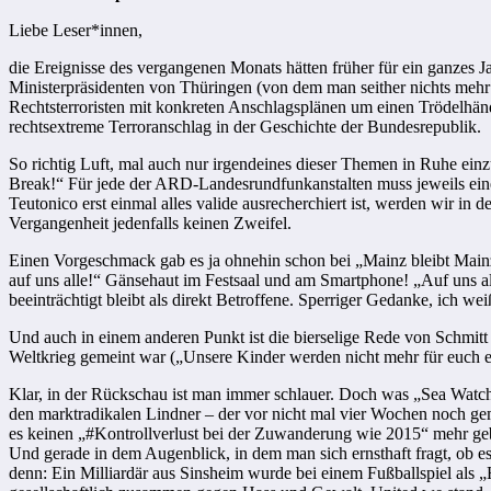
Liebe Leser*innen,
die Ereignisse des vergangenen Monats hätten früher für ein ganz
Ministerpräsidenten von Thüringen (von dem man seither nichts meh
Rechtsterroristen mit konkreten Anschlagsplänen um einen Trödelhän
rechtsextreme Terroranschlag in der Geschichte der Bundesrepublik.
So richtig Luft, mal auch nur irgendeines dieser Themen in Ruhe ein
Break!“ Für jede der ARD-Landesrundfunkanstalten muss jeweils ein
Teutonico erst einmal alles valide ausrecherchiert ist, werden wir in
Vergangenheit jedenfalls keinen Zweifel.
Einen Vorgeschmack gab es ja ohnehin schon bei „Mainz bleibt Mainz
auf uns alle!“ Gänsehaut im Festsaal und am Smartphone! „Auf uns al
beeinträchtigt bleibt als direkt Betroffene. Sperriger Gedanke, ich w
Und auch in einem anderen Punkt ist die bierselige Rede von Schmitt 
Weltkrieg gemeint war („Unsere Kinder werden nicht mehr für euch er
Klar, in der Rückschau ist man immer schlauer. Doch was „Sea Watch“
den marktradikalen Lindner – der vor nicht mal vier Wochen noch ge
es keinen „#Kontrollverlust bei der Zuwanderung wie 2015“ mehr gebe
Und gerade in dem Augenblick, in dem man sich ernsthaft fragt, ob es
denn: Ein Milliardär aus Sinsheim wurde bei einem Fußballspiel als 