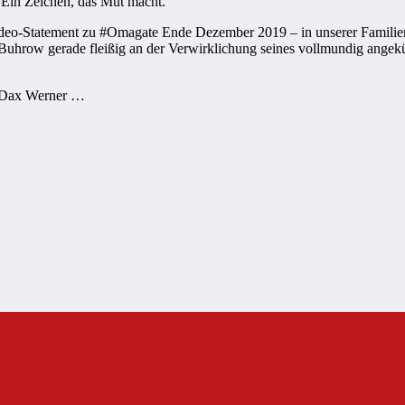
 Ein Zeichen, das Mut macht.
o-Statement zu #Omagate Ende Dezember 2019 – in unserer Familien-Wh
 Buhrow gerade fleißig an der Verwirklichung seines vollmundig angekü
: Dax Werner …