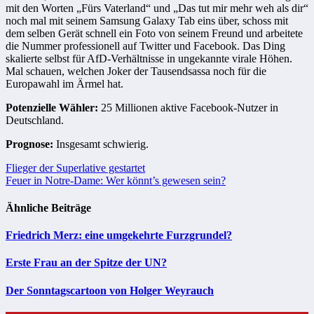
mit den Worten „Fürs Vaterland“ und „Das tut mir mehr weh als dir“
noch mal mit seinem Samsung Galaxy Tab eins über, schoss mit
dem selben Gerät schnell ein Foto von seinem Freund und arbeitete
die Nummer professionell auf Twitter und Facebook. Das Ding
skalierte selbst für AfD-Verhältnisse in ungekannte virale Höhen.
Mal schauen, welchen Joker der Tausendsassa noch für die
Europawahl im Ärmel hat.
Potenzielle Wähler:
25 Millionen aktive Facebook-Nutzer in
Deutschland.
Prognose:
Insgesamt schwierig.
Beitragsnavigation
Flieger der Superlative gestartet
Feuer in Notre-Dame: Wer könnt’s gewesen sein?
Ähnliche Beiträge
Friedrich Merz: eine umgekehrte Furzgrundel?
Erste Frau an der Spitze der UN?
Der Sonntagscartoon von Holger Weyrauch