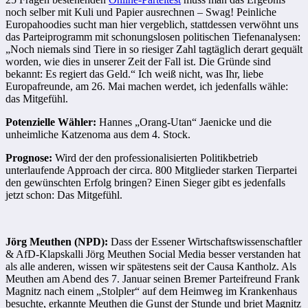
noch selber mit Kuli und Papier ausrechnen – Swag! Peinliche
Europahoodies sucht man hier vergeblich, stattdessen verwöhnt uns
das Parteiprogramm mit schonungslosen politischen Tiefenanalysen:
„Noch niemals sind Tiere in so riesiger Zahl tagtäglich derart gequält
worden, wie dies in unserer Zeit der Fall ist. Die Gründe sind
bekannt: Es regiert das Geld.“ Ich weiß nicht, was Ihr, liebe
Europafreunde, am 26. Mai machen werdet, ich jedenfalls wähle:
das Mitgefühl.
Potenzielle Wähler:
Hannes „Orang-Utan“ Jaenicke und die
unheimliche Katzenoma aus dem 4. Stock.
Prognose:
Wird der den professionalisierten Politikbetrieb
unterlaufende Approach der circa. 800 Mitglieder starken Tierpartei
den gewünschten Erfolg bringen? Einen Sieger gibt es jedenfalls
jetzt schon: Das Mitgefühl.
Jörg Meuthen (NPD):
Dass der Essener Wirtschaftswissenschaftler
& AfD-Klapskalli Jörg Meuthen Social Media besser verstanden hat
als alle anderen, wissen wir spätestens seit der Causa Kantholz. Als
Meuthen am Abend des 7. Januar seinen Bremer Parteifreund Frank
Magnitz nach einem „Stolpler“ auf dem Heimweg im Krankenhaus
besuchte, erkannte Meuthen die Gunst der Stunde und briet Magnitz