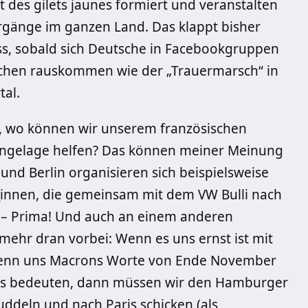
des gilets jaunes formiert und veranstalten
rgänge im ganzen Land. Das klappt bisher
ss, sobald sich Deutsche in Facebookgruppen
achen rauskommen wie der „Trauermarsch“ in
tal.
, wo können wir unserem französischen
mengelage helfen? Das können meiner Meinung
nd Berlin organisieren sich beispielsweise
_innen, die gemeinsam mit dem VW Bulli nach
n – Prima! Und auch an einem anderen
ehr dran vorbei: Wenn es uns ernst ist mit
 wenn uns Macrons Worte von Ende November
twas bedeuten, dann müssen wir den Hamburger
ddeln und nach Paris schicken (als