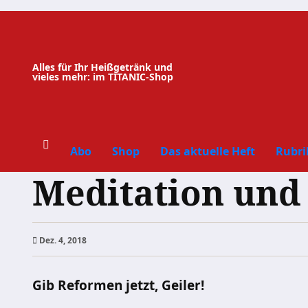
Zum
Inhalt
springen
Alles für Ihr Heißgetränk und
vieles mehr: im TITANIC-Shop
Abo
Shop
Das aktuelle Heft
Rubri
Meditation und
Dez. 4, 2018
Gib Reformen jetzt, Geiler!