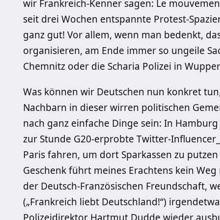
wir Frankreich-Kenner sagen: Le mouvement 
seit drei Wochen entspannte Protest-Spazie
ganz gut! Vor allem, wenn man bedenkt, da
organisieren, am Ende immer so ungeile S
Chemnitz oder die Scharia Polizei in Wupper
Was können wir Deutschen nun konkret tun
Nachbarn in dieser wirren politischen Ge
nach ganz einfache Dinge sein: In Hamburg u
zur Stunde G20-erprobte Twitter-Influencer
Paris fahren, um dort Sparkassen zu putze
Geschenk führt meines Erachtens kein Weg m
der Deutsch-Französischen Freundschaft,
(„Frankreich liebt Deutschland!“) irgende
Polizeidirektor Hartmut Dudde wieder ausbu