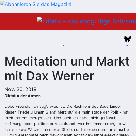
Zum
Inhalt
springen
Meditation und Markt
mit Dax Werner
Nov. 20, 2018
Diktatur der Armen
Liebe Freunde, ich sag’s wie’s ist: Die Rückkehr des Sauerländer
Riesen Friede „Human Giant“ Merz auf die main stage der Politik hat
mich extrem energetisiert. Und auch ich habe mich getäuscht.
Hoffnungsloser politischer Analphabet, wer ihn immer noch, so wie
ich vor zwei Wochen an dieser Stelle, nur für einen durch mystische
CumEx-Geschäfte reich gewordenen Achtziger-Jahre-Reaktionären