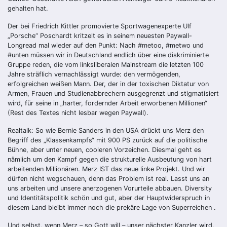
gehalten hat.
Der bei Friedrich Kittler promovierte Sportwagenexperte Ulf
„Porsche“ Poschardt kritzelt es in seinem neuesten Paywall-
Longread mal wieder auf den Punkt: Nach #metoo, #metwo und
#unten müssen wir in Deutschland endlich über eine diskriminierte
Gruppe reden, die vom linksliberalen Mainstream die letzten 100
Jahre sträflich vernachlässigt wurde: den vermögenden,
erfolgreichen weißen Mann. Der, der in der toxischen Diktatur von
Armen, Frauen und Studienabbrechern ausgegrenzt und stigmatisiert
wird, für seine in „harter, fordernder Arbeit erworbenen Millionen“
(Rest des Textes nicht lesbar wegen Paywall).
Realtalk: So wie Bernie Sanders in den USA drückt uns Merz den
Begriff des „Klassenkampfs“ mit 900 PS zurück auf die politische
Bühne, aber unter neuen, cooleren Vorzeichen. Diesmal geht es
nämlich um den Kampf gegen die strukturelle Ausbeutung von hart
arbeitenden Millionären. Merz IST das neue linke Projekt. Und wir
dürfen nicht wegschauen, denn das Problem ist real. Lasst uns an
uns arbeiten und unsere anerzogenen Vorurteile abbauen. Diversity
und Identitätspolitik schön und gut, aber der Hauptwiderspruch in
diesem Land bleibt immer noch die prekäre Lage von Superreichen .
Und selbst, wenn Merz – so Gott will – unser nächster Kanzler wird,