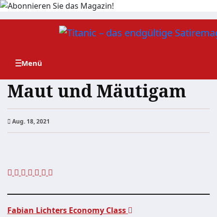
Zum
Inhalt
springen
Maut und Mäutigam
Aug. 18, 2021
Fabian Lichters Economy Class