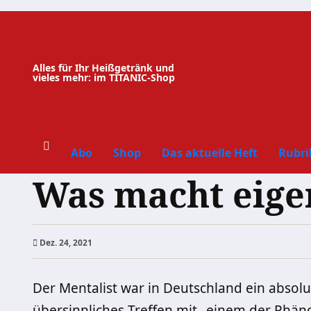
Zum
Inhalt
springen
Alles für Ihr Heißgetränk und
vieles mehr: im TITANIC-Shop
Abo
Shop
Das aktuelle Heft
Rubri
Was macht eigen
Dez. 24, 2021
Der Mentalist war in Deutschland ein absolut
übersinnliches Treffen mit „einem der Phäno