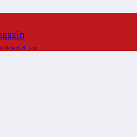
agazin
 Heftartikel lesen.