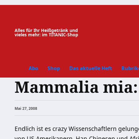
Zum
Inhalt
springen
Alles für Ihr Heißgetränk und
vieles mehr: im TITANIC-Shop
Abo
Shop
Das aktuelle Heft
Rubrik
Mammalia mia: 
Mai 27, 2008
Endlich ist es crazy Wissenschaftlern gelu
von US-Amerikanern, Han-Chinesen und Afri