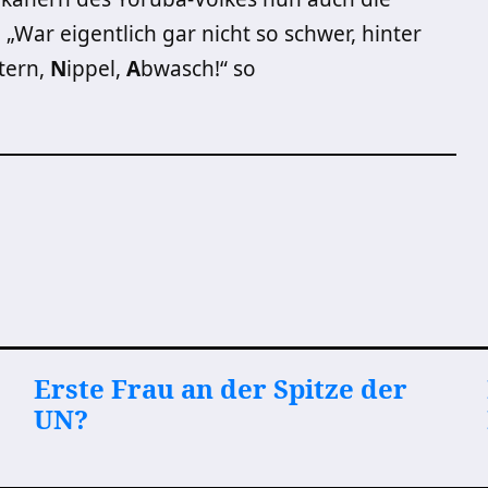
! „War eigentlich gar nicht so schwer, hinter
tern,
N
ippel,
A
bwasch!“ so
Erste Frau an der Spitze der
UN?