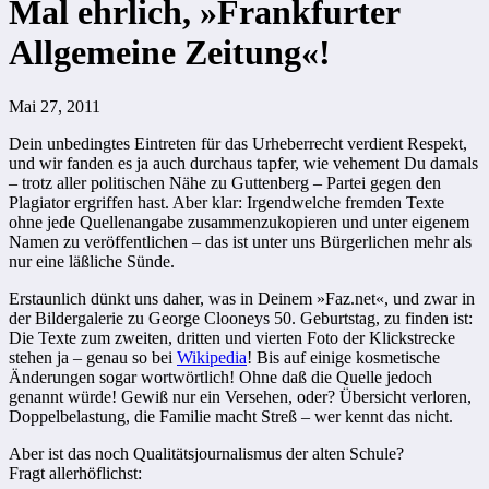
Mal ehrlich, »Frankfurter
Allgemeine Zeitung«!
Mai 27, 2011
Dein unbedingtes Eintreten für das Urheberrecht verdient Respekt,
und wir fanden es ja auch durchaus tapfer, wie vehement Du damals
– trotz aller politischen Nähe zu Guttenberg – Partei gegen den
Plagiator ergriffen hast. Aber klar: Irgendwelche fremden Texte
ohne jede Quellenangabe zusammenzukopieren und unter eigenem
Namen zu veröffentlichen – das ist unter uns Bürgerlichen mehr als
nur eine läßliche Sünde.
Erstaunlich dünkt uns daher, was in Deinem »Faz.net«, und zwar in
der Bildergalerie zu George Clooneys 50. Geburtstag, zu finden ist:
Die Texte zum zweiten, dritten und vierten Foto der Klickstrecke
stehen ja – genau so bei
Wikipedia
! Bis auf einige kosmetische
Änderungen sogar wortwörtlich! Ohne daß die Quelle jedoch
genannt würde! Gewiß nur ein Versehen, oder? Übersicht verloren,
Doppelbelastung, die Familie macht Streß – wer kennt das nicht.
Aber ist das noch Qualitätsjournalismus der alten Schule?
Fragt allerhöflichst: