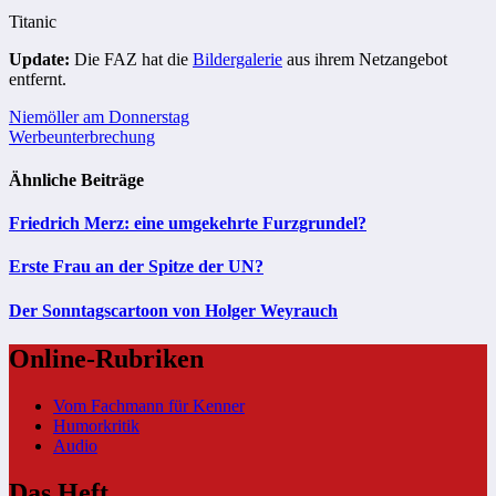
Titanic
Update:
Die FAZ hat die
Bildergalerie
aus ihrem Netzangebot
entfernt.
Beitragsnavigation
Niemöller am Donnerstag
Werbeunterbrechung
Ähnliche Beiträge
Friedrich Merz: eine umgekehrte Furzgrundel?
Erste Frau an der Spitze der UN?
Der Sonntagscartoon von Holger Weyrauch
Online-Rubriken
Vom Fachmann für Kenner
Humorkritik
Audio
Das Heft