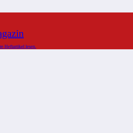
agazin
 Heftartikel lesen.