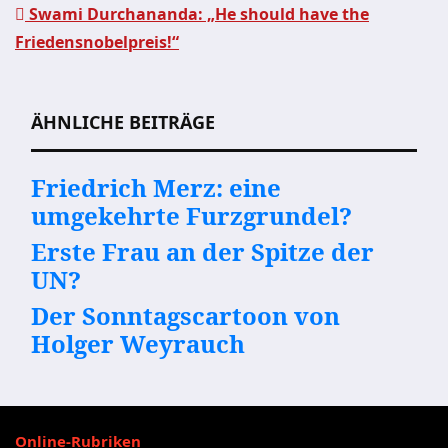
Swami Durchananda: „He should have the
Beitragsnavigation
Friedensnobelpreis!“
ÄHNLICHE BEITRÄGE
Friedrich Merz: eine
umgekehrte Furzgrundel?
Erste Frau an der Spitze der
UN?
Der Sonntagscartoon von
Holger Weyrauch
Online-Rubriken