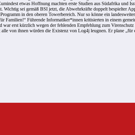
Zumindest etwas Hoffnung machten erste Studien aus Südafrika und Isr
 Wichtig sei gemäß BSI jetzt, die Abwehrkräfte doppelt bespielter Appa
em Programm in den oberen Towerbereich. Nur so könne ein landesweit
ür Familien!“ Führende Informatiker*innen kritisierten in einem geme
nd war erst kürzlich wegen der fehlenden Empfehlung zum Virenschutz f
t alle von ihnen würden die Existenz von Log4j leugnen. Er plane „für