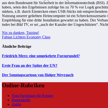
aus dem Bundesamt für Sicherheit in der Informationstechnik (BSI). 
haben, seien den Ergebnissen zufolge bis zu 70 % vor Log4j geschützt.
stärken, z.B. durch Einstecken eines USB-Sticks mit entsprechend
Nutzung unserer geliebten Heimcomputer ist ein Schreckensszenario f
Empfehlung für eine dritte Installation gewartet zu haben. Der Verba
indes bei
Bild TV
, er sei „auch der Kanzler der Ungeschützten“. Nich
Beitragsnavigation
Nix zu danken, Tutzing!
Fabian Lichters Economy Class
Ähnliche Beiträge
Friedrich Merz: eine umgekehrte Furzgrundel?
Erste Frau an der Spitze der UN?
Der Sonntagscartoon von Holger Weyrauch
Online-Rubriken
Vom Fachmann für Kenner
Humorkritik
Audio