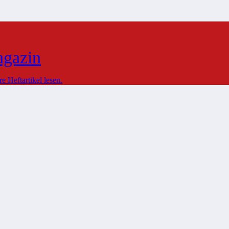
agazin
 Heftartikel lesen.