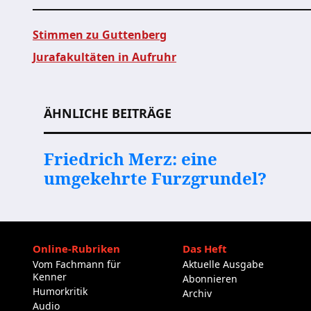
Stimmen zu Guttenberg
Jurafakultäten in Aufruhr
Beitragsnavigation
ÄHNLICHE BEITRÄGE
Friedrich Merz: eine
umgekehrte Furzgrundel?
Online-Rubriken
Das Heft
Vom Fachmann für
Aktuelle Ausgabe
Kenner
Abonnieren
Humorkritik
Archiv
Audio