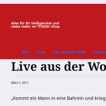
Zum
Inhalt
springen
Alles für Ihr Heißgetränk und
vieles mehr: im TITANIC-Shop
Abo
Shop
Das aktuelle Heft
Rubrik
Live aus der Wo
März 1, 2011
„Kommt ein Mann in eine Bahrein und krieg