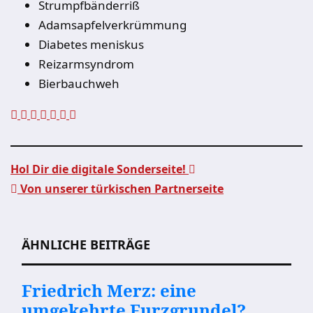
Strumpfbänderriß
Adamsapfelverkrümmung
Diabetes meniskus
Reizarmsyndrom
Bierbauchweh
Hol Dir die digitale Sonderseite!
Von unserer türkischen Partnerseite
Beitragsnavigation
ÄHNLICHE BEITRÄGE
Friedrich Merz: eine
umgekehrte Furzgrundel?