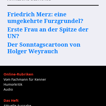
Friedrich Merz: eine
umgekehrte Furzgrundel?
Erste Frau an der Spitze der
UN?
Der Sonntagscartoon von
Holger Weyrauch
Online-Rubriken
Vom Fachmann für Kenner
Humorkritik
Audio
Das Heft
Aktuelle Ausgabe