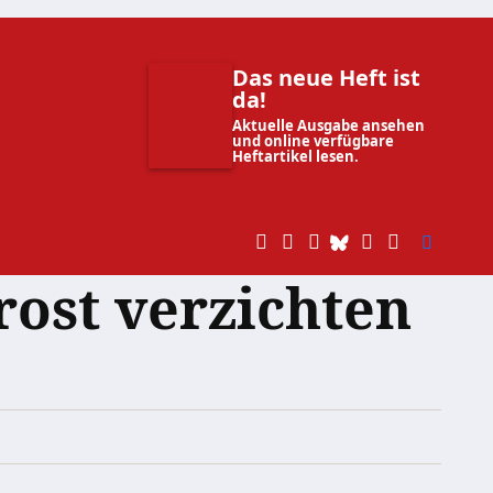
Das neue Heft ist
da!
Aktuelle Ausgabe ansehen
und online verfügbare
Heftartikel lesen.
rost verzichten