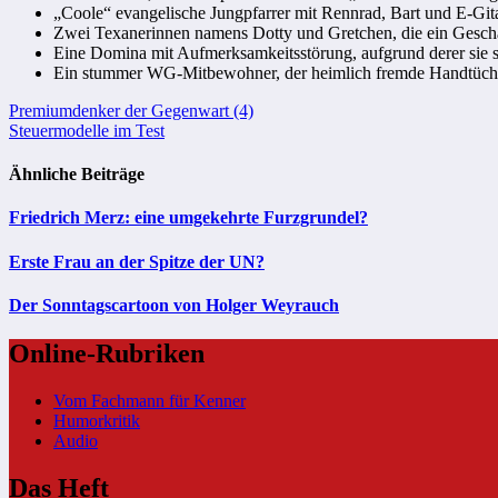
„Coole“ evangelische Jungpfarrer mit Rennrad, Bart und E-Git
Zwei Texanerinnen namens Dotty und Gretchen, die ein Geschä
Eine Domina mit Aufmerksamkeitsstörung, aufgrund derer sie s
Ein stummer WG-Mitbewohner, der heimlich fremde Handtücher
Beitragsnavigation
Premiumdenker der Gegenwart (4)
Steuermodelle im Test
Ähnliche Beiträge
Friedrich Merz: eine umgekehrte Furzgrundel?
Erste Frau an der Spitze der UN?
Der Sonntagscartoon von Holger Weyrauch
Online-Rubriken
Vom Fachmann für Kenner
Humorkritik
Audio
Das Heft