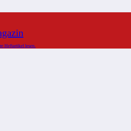
agazin
 Heftartikel lesen.