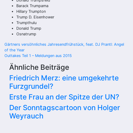
Donald Trumpsfeld
Barack Trumpama
Hillary Trumpton
Trump D. Eisenhower
Trumpthulu
Donald Trump
Osnatrump
Beitragsnavigation
Gärtners versöhnliches Jahresendfrühstück, feat. DJ Prantl: Angel
of the Year
Outtakes Teil 1 – Meldungen aus 2015
Ähnliche Beiträge
Friedrich Merz: eine umgekehrte
Furzgrundel?
Erste Frau an der Spitze der UN?
Der Sonntagscartoon von Holger
Weyrauch