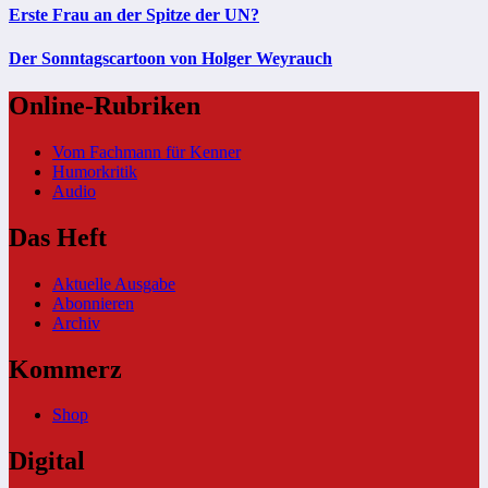
Erste Frau an der Spitze der UN?
Der Sonntagscartoon von Holger Weyrauch
Online-Rubriken
Vom Fachmann für Kenner
Humorkritik
Audio
Das Heft
Aktuelle Ausgabe
Abonnieren
Archiv
Kommerz
Shop
Digital