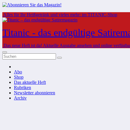
Zum
Alles für Ihr Heißgetränk und vieles mehr: im TITANIC-Shop
Inhalt
springen
Titanic - das endgültige Satirem
Das neue Heft ist da!
Aktuelle Ausgabe ansehen und online verfügbare
Abo
Shop
Das aktuelle Heft
Rubriken
Newsletter abonnieren
Archiv