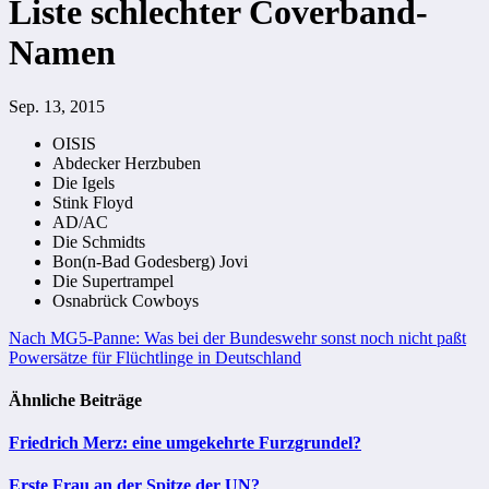
Liste schlechter Coverband-
Namen
Sep. 13, 2015
OISIS
Abdecker Herzbuben
Die Igels
Stink Floyd
AD/AC
Die Schmidts
Bon(n-Bad Godesberg) Jovi
Die Supertrampel
Osnabrück Cowboys
Beitragsnavigation
Nach MG5-Panne: Was bei der Bundeswehr sonst noch nicht paßt
Powersätze für Flüchtlinge in Deutschland
Ähnliche Beiträge
Friedrich Merz: eine umgekehrte Furzgrundel?
Erste Frau an der Spitze der UN?