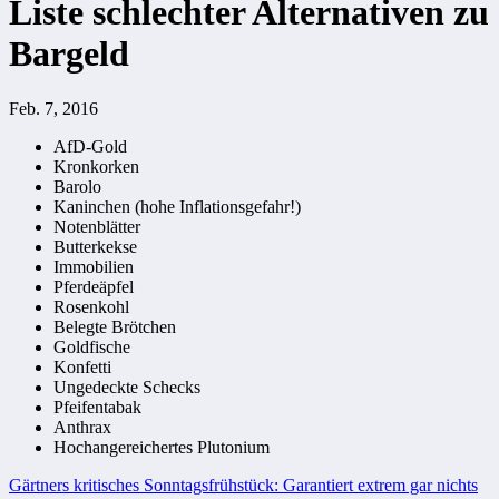
Liste schlechter Alternativen zu
Bargeld
Feb. 7, 2016
AfD-Gold
Kronkorken
Barolo
Kaninchen (hohe Inflationsgefahr!)
Notenblätter
Butterkekse
Immobilien
Pferdeäpfel
Rosenkohl
Belegte Brötchen
Goldfische
Konfetti
Ungedeckte Schecks
Pfeifentabak
Anthrax
Hochangereichertes Plutonium
Beitragsnavigation
Gärtners kritisches Sonntagsfrühstück: Garantiert extrem gar nichts