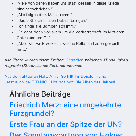
„Viele von denen haben uns statt dessen in diese Kriege
hineingeschrieben.“
„Alle folgen dem Mainstream.“
„Das läßt sich in allen Details belegen.“
„Ich finde alle Bomben schlimm.“
„Es geht doch vor allem um die Vorherrschaft im Mittleren
Osten und um Öl.“
„Aber wer weiß wirklich, welche Rolle bin Laden gespielt
hat…“
Alle Zitate wurden einem Freitag-
Gespräch
zwischen JT und Jakob
Augstein (Sternzeichen: Esel) entnommen.
Beitragsnavigation
Aus dem aktuellen Heft: Amis! So killt Ihr Donald Trump!
Jetzt auch bei TITANIC – Hot hot hot: Die Alben des Jahres!
Ähnliche Beiträge
Friedrich Merz: eine umgekehrte
Furzgrundel?
Erste Frau an der Spitze der UN?
Der Sonntagscartoon von Holger