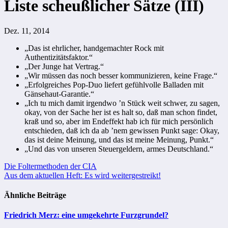
Liste scheußlicher Sätze (III)
Dez. 11, 2014
„Das ist ehrlicher, handgemachter Rock mit
Authentizitätsfaktor.“
„Der Junge hat Vertrag.“
„Wir müssen das noch besser kommunizieren, keine Frage.“
„Erfolgreiches Pop-Duo liefert gefühlvolle Balladen mit
Gänsehaut-Garantie.“
„Ich tu mich damit irgendwo ’n Stück weit schwer, zu sagen,
okay, von der Sache her ist es halt so, daß man schon findet,
kraß und so, aber im Endeffekt hab ich für mich persönlich
entschieden, daß ich da ab ’nem gewissen Punkt sage: Okay,
das ist deine Meinung, und das ist meine Meinung, Punkt.“
„Und das von unseren Steuergeldern, armes Deutschland.“
Beitragsnavigation
Die Foltermethoden der CIA
Aus dem aktuellen Heft: Es wird weitergestreikt!
Ähnliche Beiträge
Friedrich Merz: eine umgekehrte Furzgrundel?