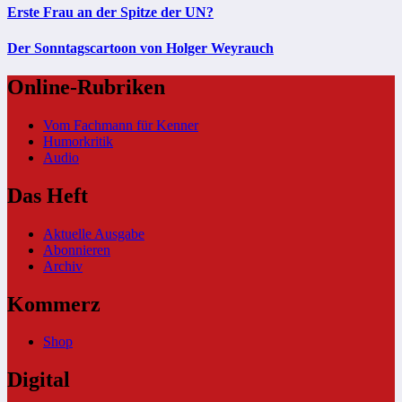
Erste Frau an der Spitze der UN?
Der Sonntagscartoon von Holger Weyrauch
Online-Rubriken
Vom Fachmann für Kenner
Humorkritik
Audio
Das Heft
Aktuelle Ausgabe
Abonnieren
Archiv
Kommerz
Shop
Digital