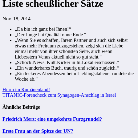
Liste scheußlicher Sätze
Nov. 18, 2014
„Da bin ich ganz bei Ihnen!“
„Der Junge hat Qualität ohne Ende.“
„Wenn Sie es schaffen, Ihrem Partner und auch sich selbst
etwas mehr Freiraum zuzugestehen, zeigt sich die Liebe
einmal mehr von ihrer schönsten Seite, auch wenn
Liebesstern Venus aktuell nicht so gut steht.“
„Schock-News: Kult-Kicker in In-Lokal erschossen.“
„Ein wunderbares Buch, traurig und schön zugleich.“
„Ein leckeres Abendessen beim Lieblingsitaliener rundete die
Woche ab.“
Beitragsnavigation
Hurra im Rumänenland!
TITANIC-Forencheck zum Synagogen-Anschlag in Israel
Ähnliche Beiträge
Friedrich Merz: eine umgekehrte Furzgrundel?
Erste Frau an der Spitze der UN?