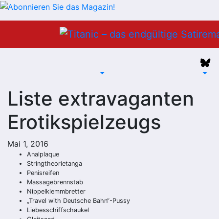
Zum
Inhalt
springen
Liste extravaganten
Erotikspielzeugs
Mai 1, 2016
Analplaque
Stringtheorietanga
Penisreifen
Massagebrennstab
Nippelklemmbretter
„Travel with Deutsche Bahn“-Pussy
Liebesschiffschaukel