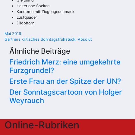
Gleitsand
Halterlose Socken
Kondome mit Ziegengeschmack
Lustquader
Dildohorn
Beitragsnavigation
Mai 2016
Gärtners kritisches Sonntagsfrühstück: Absolut
Ähnliche Beiträge
Friedrich Merz: eine umgekehrte
Furzgrundel?
Erste Frau an der Spitze der UN?
Der Sonntagscartoon von Holger
Weyrauch
Online-Rubriken