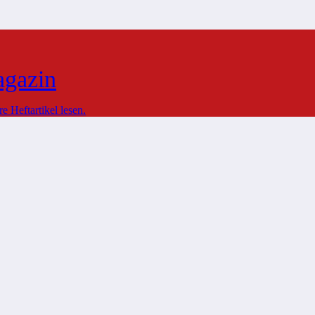
agazin
 Heftartikel lesen.