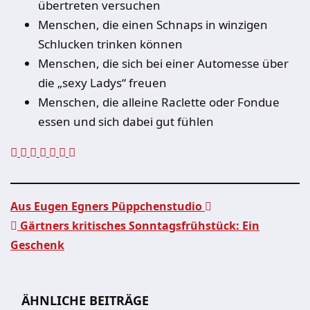
übertreten versuchen
Menschen, die einen Schnaps in winzigen
Schlucken trinken können
Menschen, die sich bei einer Automesse über
die „sexy Ladys“ freuen
Menschen, die alleine Raclette oder Fondue
essen und sich dabei gut fühlen
Aus Eugen Egners Püppchenstudio
Gärtners kritisches Sonntagsfrühstück: Ein
Beitragsnavigation
Geschenk
ÄHNLICHE BEITRÄGE