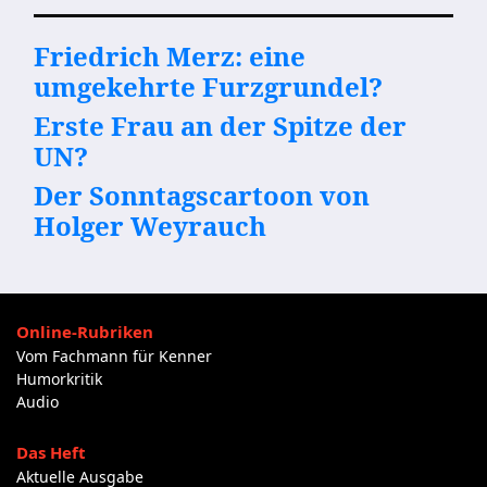
Friedrich Merz: eine
umgekehrte Furzgrundel?
Erste Frau an der Spitze der
UN?
Der Sonntagscartoon von
Holger Weyrauch
Online-Rubriken
Vom Fachmann für Kenner
Humorkritik
Audio
Das Heft
Aktuelle Ausgabe