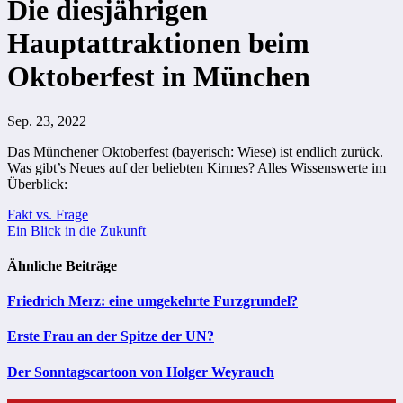
Die diesjährigen
Hauptattraktionen beim
Oktoberfest in München
Sep. 23, 2022
Das Münchener Oktoberfest (bayerisch: Wiese) ist endlich zurück.
Was gibt’s Neues auf der beliebten Kirmes? Alles Wissenswerte im
Überblick:
Beitragsnavigation
Fakt vs. Frage
Ein Blick in die Zukunft
Ähnliche Beiträge
Friedrich Merz: eine umgekehrte Furzgrundel?
Erste Frau an der Spitze der UN?
Der Sonntagscartoon von Holger Weyrauch