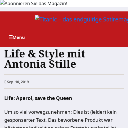
Zum
Inhalt
springen
Life & Style mit
Antonia Stille
Sep. 10, 2019
Life: Aperol, save the Queen
Um so viel vorwegzunehmen: Dies ist (leider) kein
gesponserter Text. Das beworbene Produkt war
höchstens indirekt an seiner Entstehung beteiligt.