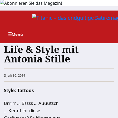
Zum
Inhalt
springen
Life & Style mit
Antonia Stille
Juli 30, 2019
Style: Tattoos
Brrrrr … Bssss … Auuutsch
… Kennt ihr diese
Geräusche? So klingen nur