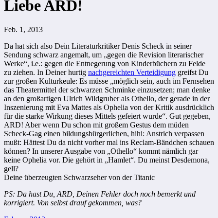
Liebe ARD!
Feb. 1, 2013
Da hat sich also Dein Literaturkritiker Denis Scheck in seiner
Sendung schwarz angemalt, um „gegen die Revision literarischer
Werke“, i.e.: gegen die Entnegerung von Kinderbüchern zu Felde
zu ziehen. In Deiner hurtig
nachgereichten Verteidigung
greifst Du
zur großen Kulturkeule: Es müsse „möglich sein, auch im Fernsehen
das Theatermittel der schwarzen Schminke einzusetzen; man denke
an den großartigen Ulrich Wildgruber als Othello, der gerade in der
Inszenierung mit Eva Mattes als Ophelia von der Kritik ausdrücklich
für die starke Wirkung dieses Mittels gefeiert wurde“. Gut gegeben,
ARD! Aber wenn Du schon mit großem Gestus dem müden
Scheck-Gag einen bildungsbürgerlichen, hihi: Anstrich verpassen
mußt: Hättest Du da nicht vorher mal ins Reclam-Bändchen schauen
können? In unserer Ausgabe von „Othello“ kommt nämlich gar
keine Ophelia vor. Die gehört in „Hamlet“. Du meinst Desdemona,
gell?
Deine überzeugten Schwarzseher von der Titanic
PS: Da hast Du, ARD, Deinen Fehler doch noch bemerkt und
korrigiert. Von selbst drauf gekommen, was?