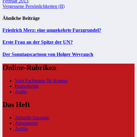
Beitragsnavigation
Februar 2013
Vergessene Persönlichkeiten (II)
Ähnliche Beiträge
Friedrich Merz: eine umgekehrte Furzgrundel?
Erste Frau an der Spitze der UN?
Der Sonntagscartoon von Holger Weyrauch
Online-Rubriken
Vom Fachmann für Kenner
Humorkritik
Audio
Das Heft
Aktuelle Ausgabe
Abonnieren
Archiv