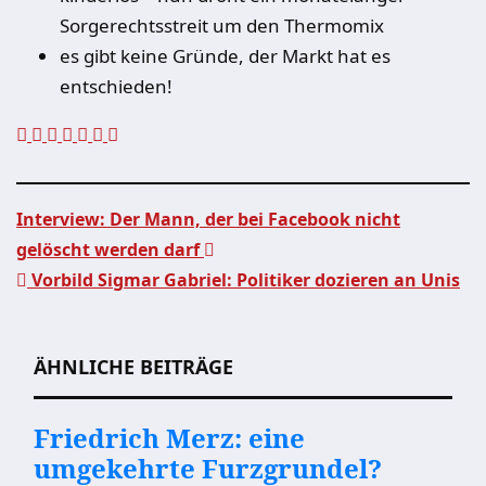
Sorgerechtsstreit um den Thermomix
es gibt keine Gründe, der Markt hat es
entschieden!
Interview: Der Mann, der bei Facebook nicht
gelöscht werden darf
Beitragsnavigation
Vorbild Sigmar Gabriel: Politiker dozieren an Unis
ÄHNLICHE BEITRÄGE
Friedrich Merz: eine
umgekehrte Furzgrundel?