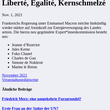
Liberté, Égalité, Kernschmelzé
Nov. 1, 2021
Frankreichs Regierung unter Emmanuel Macron möchte hinkünftig
wieder stärker auf Atomkraft zur Energieversorgung des Landes
setzen. Die hierzu neu gegründete Expert*innenkommission besteht
aus:
Jeanne d’Rearctor
Jules Kerne
Fuku Chanel
Charles de Gau
Simone de Nukleoir
Marine le Brenn
Beitragsnavigation
November 2021
Veranstaltungshinweise
Ähnliche Beiträge
Friedrich Merz: eine umgekehrte Furzgrundel?
Erste Frau an der Spitze der UN?