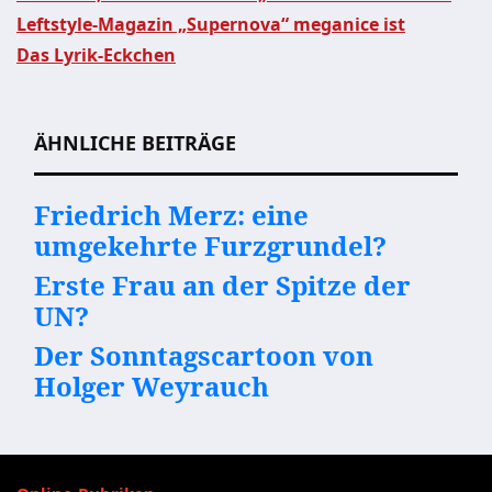
Leftstyle-Magazin „Supernova“ meganice ist
Beitragsnavigation
Das Lyrik-Eckchen
ÄHNLICHE BEITRÄGE
Friedrich Merz: eine
umgekehrte Furzgrundel?
Erste Frau an der Spitze der
UN?
Der Sonntagscartoon von
Holger Weyrauch