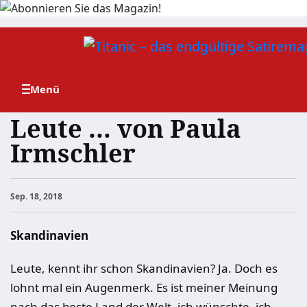
Zum
Inhalt
springen
Leute … von Paula
Irmschler
Sep. 18, 2018
Skandinavien
Leute, kennt ihr schon Skandinavien? Ja. Doch es
lohnt mal ein Augenmerk. Es ist meiner Meinung
nach das beste Land der Welt, ich wünschte, ich