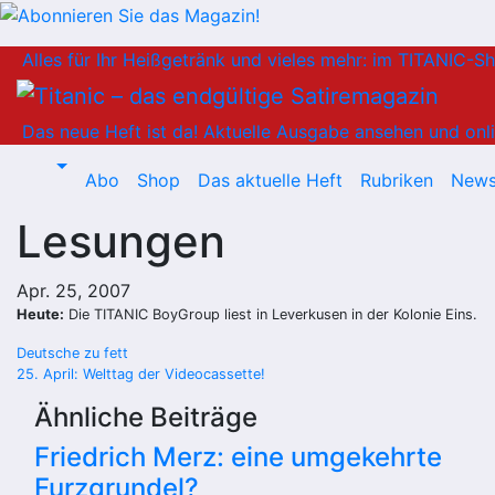
Zum
Alles für Ihr Heißgetränk und vieles mehr: im TITANIC-S
Inhalt
springen
Das neue Heft ist da!
Aktuelle Ausgabe ansehen und onli
Abo
Shop
Das aktuelle Heft
Rubriken
News
Lesungen
Apr. 25, 2007
Heute:
Die TITANIC BoyGroup liest in Leverkusen in der Kolonie Eins.
Beitragsnavigation
Deutsche zu fett
25. April: Welttag der Videocassette!
Ähnliche Beiträge
Friedrich Merz: eine umgekehrte
Furzgrundel?